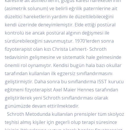
kafesine ait asimetrilerin, göğüs kafesi hareketlerinin
(asimetrik solunum) ve belirli eğrilik paternlerine ait
düzeltici hareketlerin yardımı ile düzeltilebileceğini
kendi üzerinde deneyimlemiştir. Elde ettiği postüral
kontrolü ise ancak postüral algının değişmesi ile
sürdürebileceğini savunmuştur. 1970’lerden sonra
fizyoterapist olan kızı Christa Lehnert- Schroth
tedavisinin gelişmesine ve sistematik hale gelmesinde
önemli rol oynamıştır. Kendisi bugün hala bazı okullar
tarafından kullanılan ilk egzersiz sınıflandırmasını
geliştirmiştir. Daha sonra bu sınıflandırma ISST kurucu
eğitmeni fizyoterapist Axel Maier Hennes tarafından
geliştirilerek yeni Schroth sınıflandırması olarak
günümüzde devam ettirilmektedir.
Schroth Metodunda kullanılan prensipler tüm skolyoz
teşhisi almış kişiler için geçerli olup terapi süresince