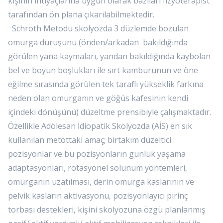
kişinin ihtiyaçlarına uygun olarak bazıları fizyoterapist
tarafından ön plana çıkarılabilmektedir.
Schroth Metodu skolyozda 3 düzlemde bozulan
omurga duruşunu (önden/arkadan bakıldığında
görülen yana kaymaları, yandan bakıldığında kaybolan
bel ve boyun boşlukları ile sırt kamburunun ve öne
eğilme sırasında görülen tek taraflı yükseklik farkına
neden olan omurganın ve göğüs kafesinin kendi
içindeki dönüşünü) düzeltme prensibiyle çalışmaktadır.
Özellikle Adölesan İdiopatik Skolyozda (AİS) en sık
kullanılan metottaki amaç; birtakım düzeltici
pozisyonlar ve bu pozisyonların günlük yaşama
adaptasyonları, rotasyonel solunum yöntemleri,
omurganın uzatılması, derin omurga kaslarının ve
pelvik kasların aktivasyonu, pozisyonlayıcı pirinç
torbası destekleri, kişini skolyozuna özgü planlanmış