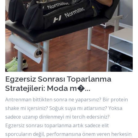
Egzersiz Sonrası Toparlanma
Stratejileri: Moda m�...
Antrenman bittikten sonra ne yaparsınız? Bir protein
shake mi içersiniz? Soğuk suya mı atlarsınız? Yoksa
sadece uzanıp dinlenmeyi mi tercih edersiniz?
Egzersiz sonrası toparlanma artık sadece elit
sporcuların değil, performansına önem veren herkesin