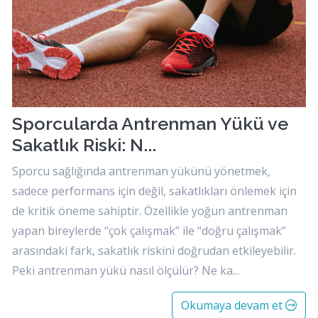
Sporcularda Antrenman Yükü ve
Sakatlık Riski: N...
Sporcu sağlığında antrenman yükünü yönetmek,
sadece performans için değil, sakatlıkları önlemek için
de kritik öneme sahiptir. Özellikle yoğun antrenman
yapan bireylerde “çok çalışmak” ile “doğru çalışmak”
arasındaki fark, sakatlık riskini doğrudan etkileyebilir.
Peki antrenman yükü nasıl ölçülür? Ne ka...
Okumaya devam et