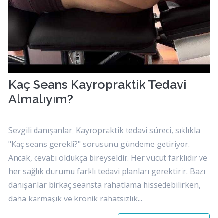
Kaç Seans Kayropraktik Tedavi
Almalıyım?
Sevgili danışanlar, Kayropraktik tedavi süreci, sıklıkla
"Kaç seans gerekli?" sorusunu gündeme getiriyor.
Ancak, cevabı oldukça bireyseldir. Her vücut farklıdır ve
her sağlık durumu farklı tedavi planları gerektirir. Bazı
danışanlar birkaç seansta rahatlama hissedebilirken,
daha karmaşık ve kronik rahatsızlık...