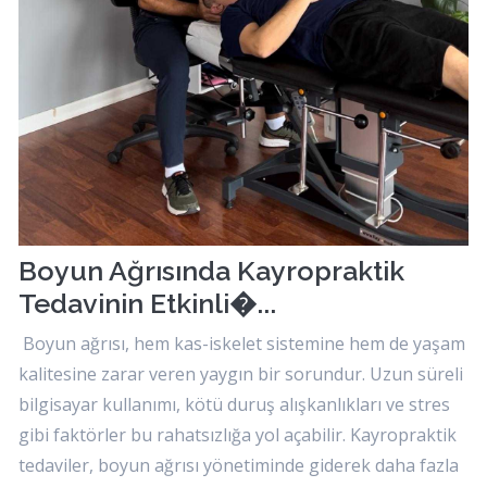
Boyun Ağrısında Kayropraktik
Tedavinin Etkinli�...
Boyun ağrısı, hem kas-iskelet sistemine hem de yaşam
kalitesine zarar veren yaygın bir sorundur. Uzun süreli
bilgisayar kullanımı, kötü duruş alışkanlıkları ve stres
gibi faktörler bu rahatsızlığa yol açabilir. Kayropraktik
tedaviler, boyun ağrısı yönetiminde giderek daha fazla